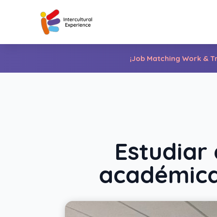
¡Job Matching Work & Tr
Estudiar 
académica