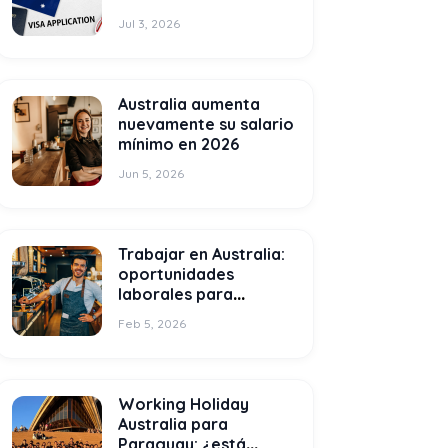
¿qué cambia para los
Jul 3, 2026
estudiantes
internacionales?
Australia aumenta
nuevamente su salario
mínimo en 2026
Jun 5, 2026
Trabajar en Australia:
oportunidades
laborales para
estudiantes
Feb 5, 2026
internacionales
Working Holiday
Australia para
Paraguay: ¿está