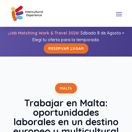
¡Job Matching Work & Travel 2026!
Sábado 8 de Agosto •
Elegí tu oferta para la temporada.
RESERVAR LUGAR
MALTA
Trabajar en Malta:
oportunidades
laborales en un destino
europeo y multicultural